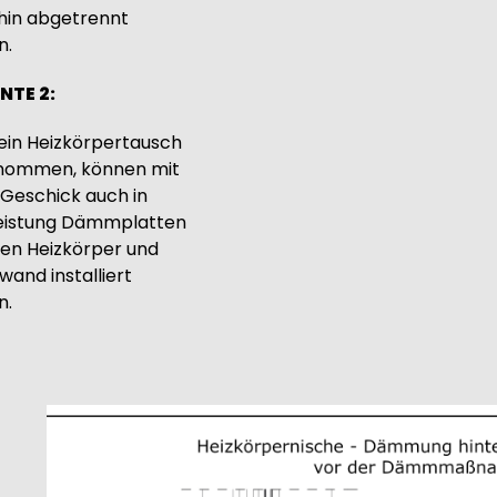
hin abgetrennt
n.
NTE 2:
ein Heizkörpertausch
nommen, können mit
Geschick auch in
leistung Dämmplatten
en Heizkörper und
and installiert
n.
mage