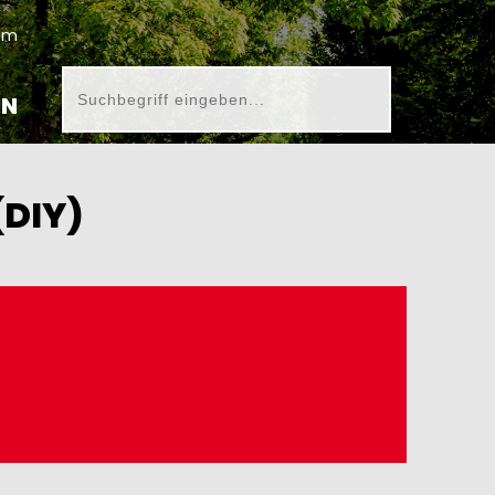
um
EN
DIY)