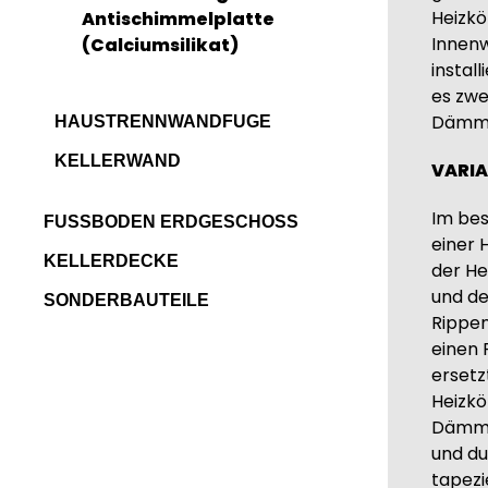
Heizkö
Antischimmelplatte
Innen
(Calciumsilikat)
install
es zwe
Dämm
HAUSTRENNWANDFUGE
KELLERWAND
VARIA
Haustrennwand
Im bes
FUSSBODEN ERDGESCHOSS
Kellerwand -
einer 
Perimeterdämmung
KELLERDECKE
BODEN ERDGESCHOSS
der He
und de
SONDERBAUTEILE
KELLER VORHANDEN
KELLERABGANG
Kellerwand -
Rippen
Ausblasen der
Innendämmung
MASSIVE DECKE
einen 
Holzbalkenlage
Kellerbodendämmung
Kellerabgang dämmen
Versorgungsschächte -
ersetz
KAPPENDECKE
Hochhäuser (Brandschutz)
Heizkö
Beton Kellerdecke - soll
Kriechkeller komplett
HOLZBALKENLAGE/ HOHLRAUM
Dämms
unterseitig mit Platten
ausblasen
Abhängung
Rohrleitungsdämmung
und du
gedämmt werden
Kappendecke/Kellerdecke
(DIY)
tapezi