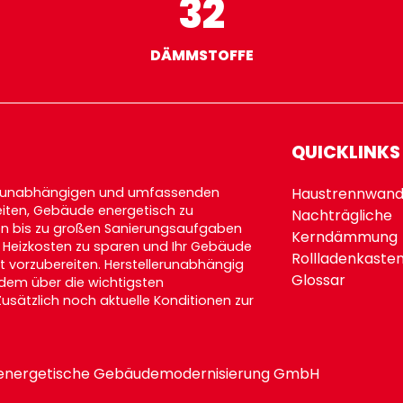
32
DÄMMSTOFFE
QUICKLINKS
lerunabhängigen und umfassenden
Haustrennwand
keiten, Gebäude energetisch zu
Nachträgliche
gen bis zu großen Sanierungsaufgaben
Kerndämmung
, Heizkosten zu sparen und Ihr Gebäude
Rollladenkaste
t vorzubereiten. Herstellerunabhängig
Glossar
dem über die wichtigsten
sätzlich noch aktuelle Konditionen zur
rte energetische Gebäudemodernisierung GmbH
version: 15.0