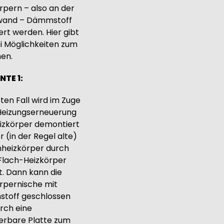
rpern – also an der
wand – Dämmstoff
iert werden. Hier gibt
i Möglichkeiten zum
en.
NTE 1:
ten Fall wird im Zuge
Heizungserneuerung
izkörper demontiert
r (in der Regel alte)
heizkörper durch
Flach-Heizkörper
t. Dann kann die
rpernische mit
toff geschlossen
rch eine
erbare Platte zum