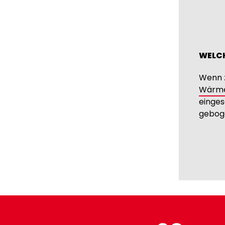
WELCH
Wenn z
Wärmel
einges
gebog