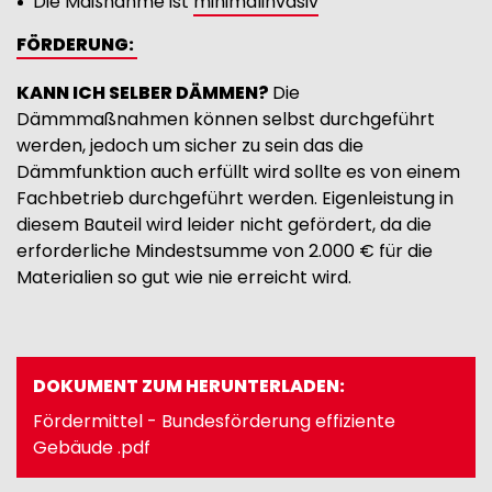
Die Maßnahme ist
minimalinvasiv
FÖRDERUNG:
KANN ICH SELBER DÄMMEN?
Die
Dämmmaßnahmen können selbst durchgeführt
werden, jedoch um sicher zu sein das die
Dämmfunktion auch erfüllt wird sollte es von einem
Fachbetrieb durchgeführt werden. Eigenleistung in
diesem Bauteil wird leider nicht gefördert, da die
erforderliche Mindestsumme von 2.000 € für die
Materialien so gut wie nie erreicht wird.
DOKUMENT ZUM HERUNTERLADEN:
Document
Fördermittel - Bundesförderung effiziente
Gebäude .pdf