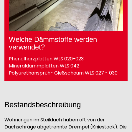
Welche Dämmstoffe werden
verwendet?
Phenolharzplatten WLS 020-023
Mineraldämmplatten WLS 042
Polyurethansprüh- Gießschaum WLS 027 - 030
Bestandsbeschreibung
Wohnungen im Steildach haben oft von der
Dachschräge abgetrennte Drempel (Kniestock). Die