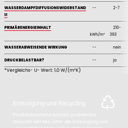
WASSERDAMPFDIFFUSIONSWIDERSTAND
--
2-7
Μ
PRIMÄRENERGIEINHALT
210-
kWh/m³
393
WASSERABWEISENDE WIRKUNG
--
nein
DRUCKBELASTBAR?
--
ja
*Vergleichs- U- Wert: 1,0 W/(m²K)
Entsorgung und Recycling
Produktionsreste können problemlos
recycelt werden. Über die Entsorgung von