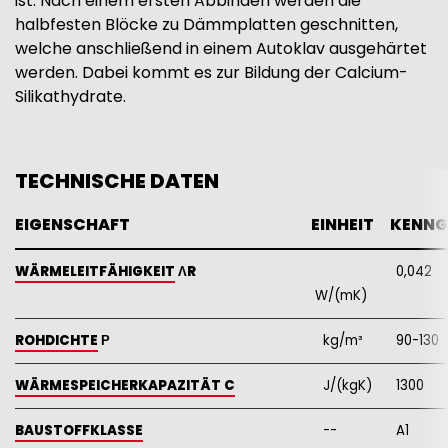
ist. Nach einem ersten Abbinden werden die
halbfesten Blöcke zu Dämmplatten geschnitten,
welche anschließend in einem Autoklav ausgehärtet
werden. Dabei kommt es zur Bildung der Calcium-
Silikathydrate.
TECHNISCHE DATEN
EIGENSCHAFT
EINHEIT
  KENNG
WÄRMELEITFÄHIGKEIT
ΛR
0,042
W/(mK)
ROHDICHTE
Ρ
kg/m³
90-130
WÄRMESPEICHERKAPAZITÄT C
J/(kgK)
1300
BAUSTOFFKLASSE
--
A1