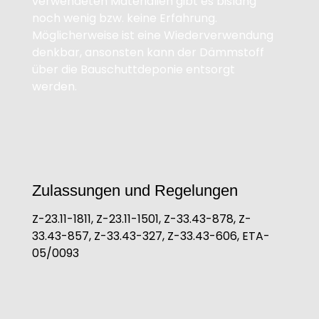
verwendeten Materialien gibt es bislang
noch wenig bzw. keine Erfahrung.
Möglicherweise ist eine Wiederverwendung
denkbar, ansonsten kann der Dämmstoff
über die Bauschuttdeponie entsorgt
werden.
Zulassungen und Regelungen
Z-23.11-1811, Z-23.11-1501, Z-33.43-878, Z-
33.43-857, Z-33.43-327, Z-33.43-606, ETA-
05/0093