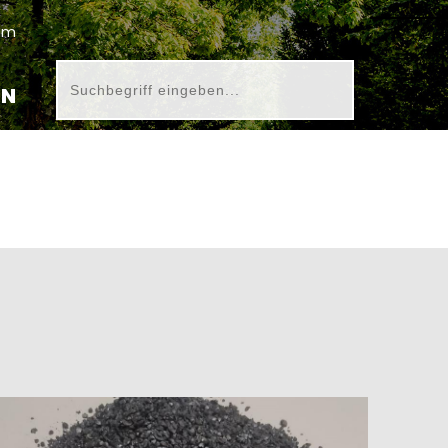
um
EN