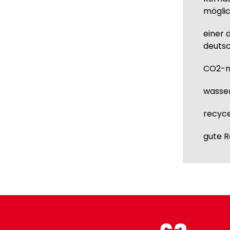
mögli
einer
deuts
CO2-ne
wasse
recyc
gute R