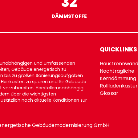
32
DÄMMSTOFFE
QUICKLINKS
lerunabhängigen und umfassenden
Haustrennwand
keiten, Gebäude energetisch zu
Nachträgliche
gen bis zu großen Sanierungsaufgaben
Kerndämmung
, Heizkosten zu sparen und Ihr Gebäude
Rollladenkaste
t vorzubereiten. Herstellerunabhängig
Glossar
dem über die wichtigsten
sätzlich noch aktuelle Konditionen zur
rte energetische Gebäudemodernisierung GmbH
version: 15.0