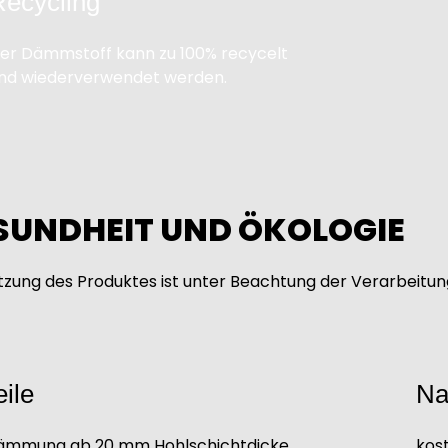
Recycling
er Dämmstoff kann zu 100% recycelt
nd wiederverwendet werden.
SUNDHEIT UND ÖKOLOGIE
tzung des Produktes ist unter Beachtung der Verarbeitu
eile
Na
ämmung ab 20 mm Hohlschichtdicke
kos