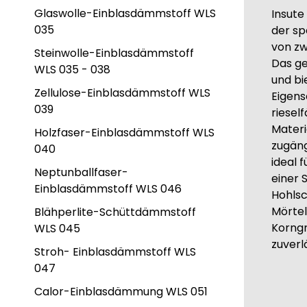
Glaswolle-Einblasdämmstoff WLS
Insute
035
der sp
von zw
Steinwolle-Einblasdämmstoff
Das g
WLS 035 - 038
und b
Zellulose-Einblasdämmstoff WLS
Eigens
039
riesel
Materi
Holzfaser-Einblasdämmstoff WLS
zugäng
040
ideal 
Neptunballfaser-
einer 
Einblasdämmstoff WLS 046
Hohlsc
Mörtel
Blähperlite-Schüttdämmstoff
Korngr
WLS 045
zuver
Stroh- Einblasdämmstoff WLS
047
Calor-Einblasdämmung WLS 051