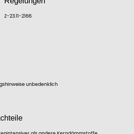
Regelungen
Z-23.11-2166
ngshinweise unbedenklich
chteile
tenintensiver als andere Kerndämmstoffe