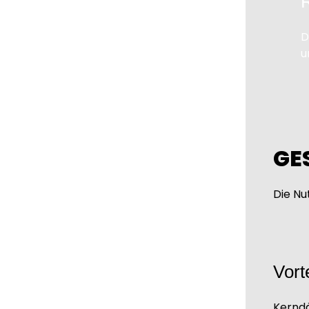
D
u
GE
Die Nu
Vort
Kernd