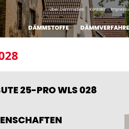
KOPFZEILE
Über Dämmatlas
Kontakt
Impress
DÄMMSTOFFE
DÄMMVERFAHR
028
SUTE 25-PRO WLS 028
GENSCHAFTEN