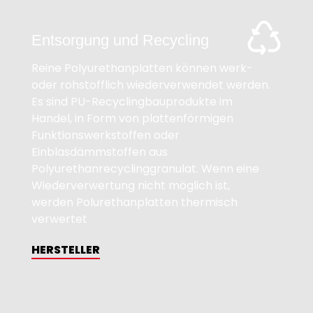
Entsorgung und Recycling
Reine Polyurethanplatten können werk-
oder rohstofflich wiederverwendet werden.
Es sind PU-Recyclingbauprodukte im
Handel, in Form von plattenförmigen
Funktionswerkstoffen oder
Einblasdämmstoffen aus
Polyurethanrecyclinggranulat. Wenn eine
Wiederverwertung nicht möglich ist,
werden Polurethanplatten thermisch
verwertet
HERSTELLER