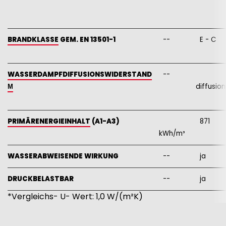
BRANDKLASSE
GEM. EN 13501-1
--
E - C
WASSERDAMPFDIFFUSIONSWIDERSTAND
--
Μ
diffusion
PRIMÄRENERGIEINHALT
(A1-A3)
871
kWh/m³
WASSERABWEISENDE WIRKUNG
--
ja
DRUCKBELASTBAR
--
ja
*Vergleichs- U- Wert: 1,0 W/(m²K)