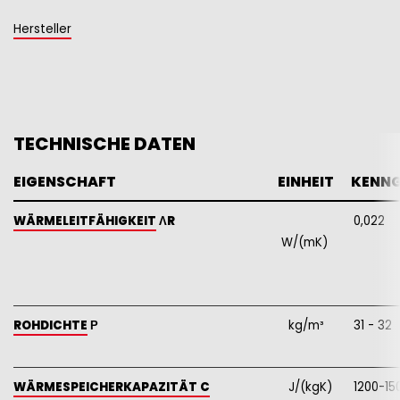
Hersteller
TECHNISCHE DATEN
EIGENSCHAFT
EINHEIT
   KENN
WÄRMELEITFÄHIGKEIT
ΛR
0,022
W/(mK)
ROHDICHTE
Ρ
kg/m³
31 - 32
WÄRMESPEICHERKAPAZITÄT C
J/(kgK)
1200-15