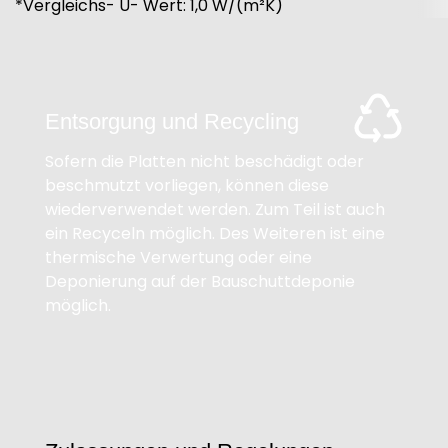
*Vergleichs- U- Wert: 1,0 W/(m²K)
Entsorgung und Recycling
Sofern die Platten nicht beschädigt oder
beschmutzt vorliegen, können diese
wiederverwendet werden. Zum Teil ist auch
ein Recyceln möglich. Des Weiteren ist eine
thermische Verwertung oder eine
Deponierung auf der Bauschuttdeponie
möglich.