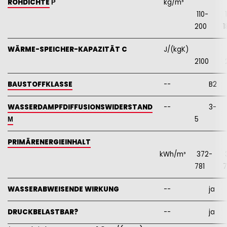
ROHDICHTE
Ρ
kg/m³
110-
1
200
1
WÄRME-SPEICHER-KAPAZITÄT C
J/(kgK)
2100
2
BAUSTOFFKLASSE
--
B2
WASSERDAMPFDIFFUSIONSWIDERSTAND
--
3-
Μ
5
PRIMÄRENERGIEINHALT
kWh/m³
372-
781
7
WASSERABWEISENDE WIRKUNG
--
ja
DRUCKBELASTBAR?
--
ja