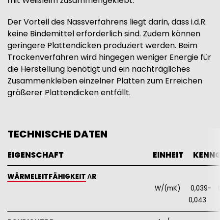
mit Weißleim zusammengeklebt.
Der Vorteil des Nassverfahrens liegt darin, dass i.d.R.
keine Bindemittel erforderlich sind. Zudem können
geringere Plattendicken produziert werden. Beim
Trockenverfahren wird hingegen weniger Energie für
die Herstellung benötigt und ein nachträgliches
Zusammenkleben einzelner Platten zum Erreichen
größerer Plattendicken entfällt.
TECHNISCHE DATEN
EIGENSCHAFT
EINHEIT
   KENN
WÄRMELEITFÄHIGKEIT
ΛR
W/(mK)
0,039-
0
0,043