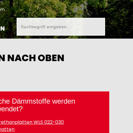
um
EN
N NACH OBEN
che Dämmstoffe werden
wendet?
rethanplatten WLS 022-030
matten