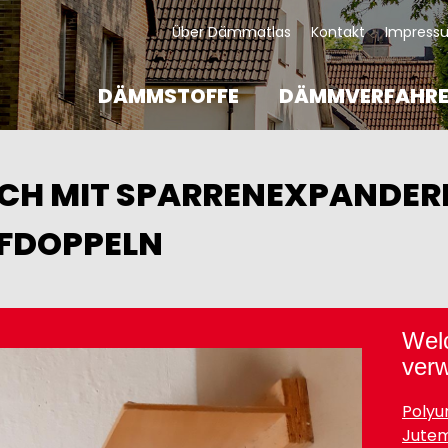
KOPFZEILE
Über Dämmatlas
Kontakt
Impress
DÄMMSTOFFE
DÄMMVERFAHR
CH MIT SPARRENEXPANDER
FDOPPELN
Wel
ge
ver
Polyu
Jute