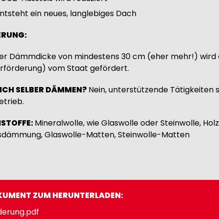
ntsteht ein neues, langlebiges Dach
ERUNG:
ner Dämmdicke von mindestens 30 cm (eher mehr!) wird
rförderung) vom Staat gefördert.
ICH SELBER DÄMMEN?
Nein, unterstützende Tätigkeiten s
trieb.
STOFFE:
Mineralwolle, wie Glaswolle oder Steinwolle, Ho
sdämmung, Glaswolle-Matten, Steinwolle-Matten
UMENT ZUM HERUNTERLADEN:
ument
derung.pdf