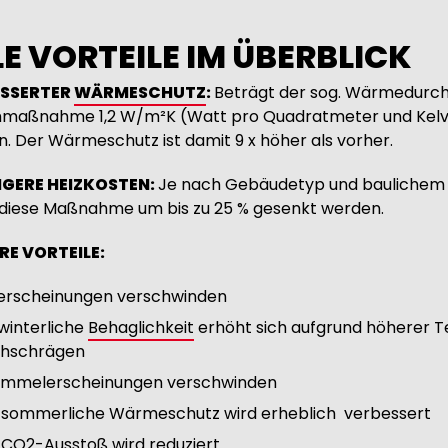
LE VORTEILE IM ÜBERBLICK
ESSERTER
WÄRMESCHUTZ
:
Beträgt der sog. Wärmedurchl
aßnahme 1,2 W/m²K (Watt pro Quadratmeter und Kelvin)
. Der Wärmeschutz ist damit 9 x höher als vorher.
IGERE HEIZKOSTEN:
Je nach Gebäudetyp und baulichem 
diese Maßnahme um bis zu 25 % gesenkt werden.
RE VORTEILE:
erscheinungen verschwinden
winterliche
Behaglichkeit
erhöht sich aufgrund höherer 
hschrägen
immelerscheinungen verschwinden
 sommerliche Wärmeschutz wird erheblich verbessert
 CO2-Ausstoß wird reduziert