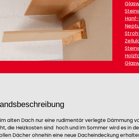
Glasw
Stein
Hanf-
Neptu
Stroh
Zellu
Stein
Holzf
Glasw
andsbeschreibung
t im alten Dach nur eine rudimentär verlegte Dämmung 
ht, die Heizkosten sind
hoch und im Sommer wird es in 
Sollen Dächer ohnehin eine neue Dacheindeckung erhalten, 