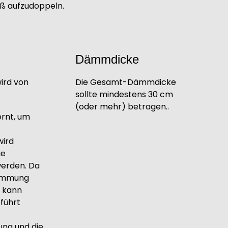
ß aufzudoppeln.
Dämmdicke
ird von
Die Gesamt-Dämmdicke
sollte mindestens 30 cm
(oder mehr) betragen..
rnt, um
wird
ie
werden. Da
Dämmung
s kann
führt
ung und die