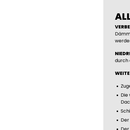
AL
VERB
Dämmm
werden
NIEDR
durch 
WEITE
Zug
Die 
Dac
Sch
Der
Der