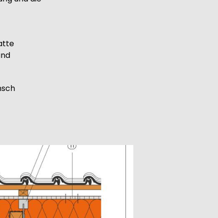
atte
und
nsch