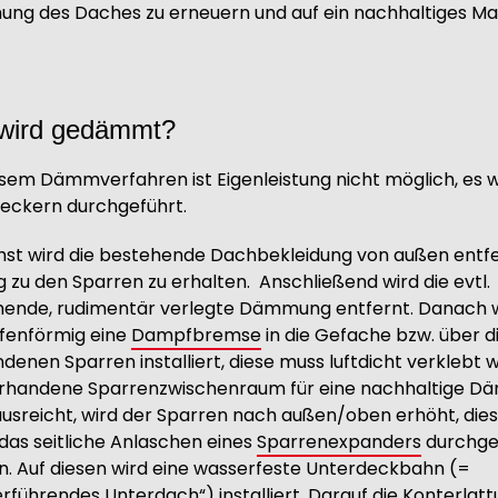
g des Daches zu erneuern und auf ein nachhaltiges Ma
wird gedämmt?
esem Dämmverfahren ist Eigenleistung nicht möglich, es w
eckern durchgeführt.
st wird die bestehende Dachbekleidung von außen entfe
 zu den Sparren zu erhalten.
Anschließend wird die evtl.
ende, rudimentär verlegte Dämmung entfernt. Danach 
fenförmig eine
Dampfbremse
in die Gefache bzw. über d
denen Sparren installiert, diese muss luftdicht verklebt 
orhandene Sparrenzwischenraum für eine nachhaltige 
ausreicht, wird der Sparren nach außen/oben erhöht, die
das seitliche Anlaschen eines
Sparrenexpanders
durchge
. Auf diesen wird eine wasserfeste Unterdeckbahn (=
rführendes Unterdach“) installiert. Darauf die Konterlatt