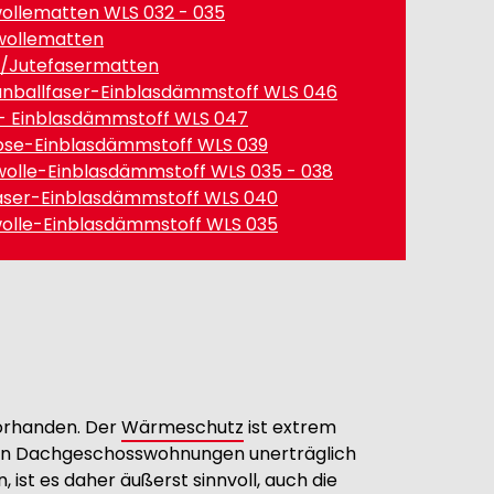
ollematten WLS 032 - 035
wollematten
/Jutefasermatten
nballfaser-Einblasdämmstoff WLS 046
- Einblasdämmstoff WLS 047
lose-Einblasdämmstoff WLS 039
wolle-Einblasdämmstoff WLS 035 - 038
aser-Einblasdämmstoff WLS 040
olle-Einblasdämmstoff WLS 035
vorhanden. Der
Wärmeschutz
ist extrem
den Dachgeschosswohnungen unerträglich
ist es daher äußerst sinnvoll, auch die