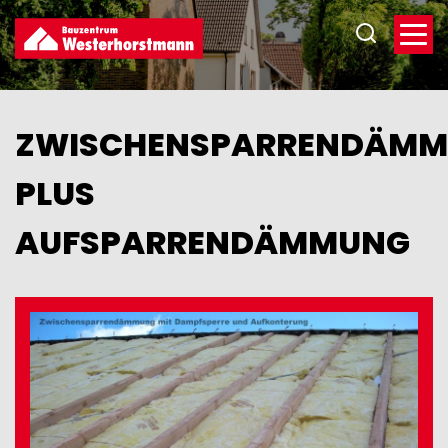
Direkt
zum
Inhalt
ZWISCHENSPARRENDÄM
PLUS
AUFSPARRENDÄMMUNG
Image