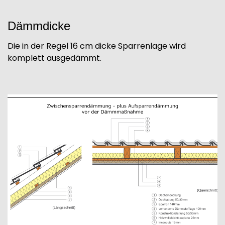
Dämmdicke
Die in der Regel 16 cm dicke Sparrenlage wird
komplett ausgedämmt.
Image
I